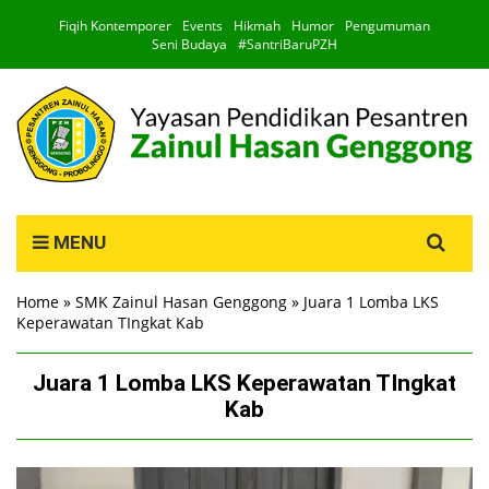
Fiqih Kontemporer
Events
Hikmah
Humor
Pengumuman
Seni Budaya
#SantriBaruPZH
Search
MENU
for:
Home
»
SMK Zainul Hasan Genggong
»
Juara 1 Lomba LKS
Keperawatan TIngkat Kab
Juara 1 Lomba LKS Keperawatan TIngkat
Kab