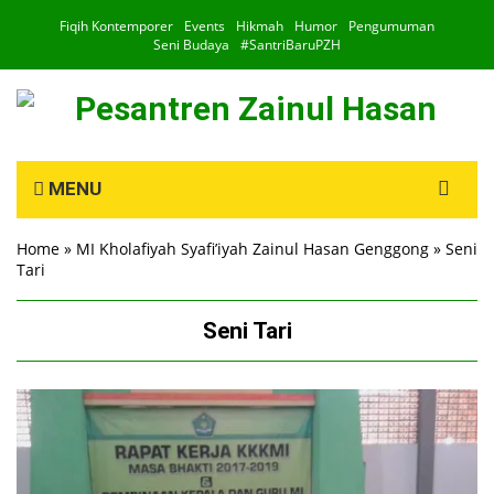
Fiqih Kontemporer
Events
Hikmah
Humor
Pengumuman
Seni Budaya
#SantriBaruPZH
Search
MENU
for:
Home
»
MI Kholafiyah Syafi’iyah Zainul Hasan Genggong
»
Seni
Tari
Seni Tari