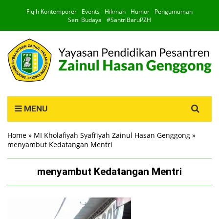
Fiqih Kontemporer
Events
Hikmah
Humor
Pengumuman
Seni Budaya
#SantriBaruPZH
Search
MENU
for:
Home
»
MI Kholafiyah Syafi’iyah Zainul Hasan Genggong
»
menyambut Kedatangan Mentri
menyambut Kedatangan Mentri