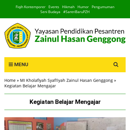
Fiqih Kontemporer
Events
Hikmah
Humor
Pengumuman
Seni Budaya
#SantriBaruPZH
Search
MENU
for:
Home
»
MI Kholafiyah Syafi’iyah Zainul Hasan Genggong
»
Kegiatan Belajar Mengajar
Kegiatan Belajar Mengajar