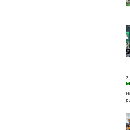
2 
M
H
p