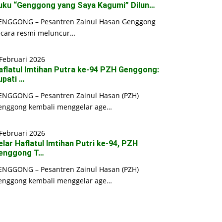
uku “Genggong yang Saya Kagumi” Dilun…
ENGGONG – Pesantren Zainul Hasan Genggong
ecara resmi meluncur…
Februari 2026
aflatul Imtihan Putra ke-94 PZH Genggong:
upati …
ENGGONG – Pesantren Zainul Hasan (PZH)
enggong kembali menggelar age…
Februari 2026
elar Haflatul Imtihan Putri ke-94, PZH
enggong T…
ENGGONG – Pesantren Zainul Hasan (PZH)
enggong kembali menggelar age…