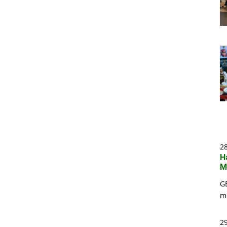
2
H
M
G
m
29