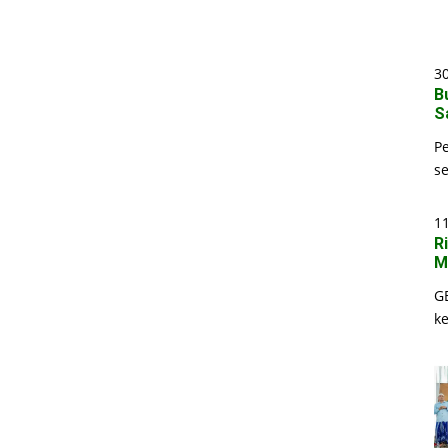
30
B
S
P
s
1
R
M
G
k