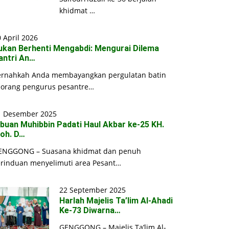
khidmat …
 April 2026
ukan Berhenti Mengabdi: Mengurai Dilema
antri An…
ernahkah Anda membayangkan pergulatan batin
eorang pengurus pesantre…
1 Desember 2025
ibuan Muhibbin Padati Haul Akbar ke-25 KH.
oh. D…
ENGGONG – Suasana khidmat dan penuh
erinduan menyelimuti area Pesant…
22 September 2025
Harlah Majelis Ta’lim Al-Ahadi
Ke-73 Diwarna…
GENGGONG – Majelis Ta’lim Al-