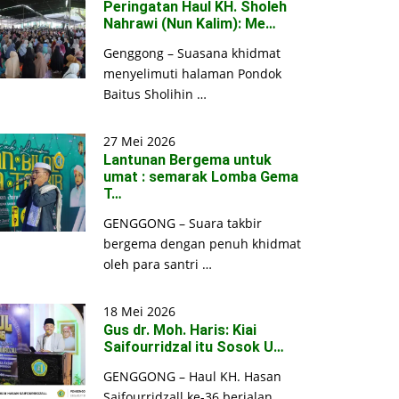
Peringatan Haul KH. Sholeh
Nahrawi (Nun Kalim): Me…
Genggong – Suasana khidmat
menyelimuti halaman Pondok
Baitus Sholihin …
27 Mei 2026
Lantunan Bergema untuk
umat : semarak Lomba Gema
T…
GENGGONG – Suara takbir
bergema dengan penuh khidmat
oleh para santri …
18 Mei 2026
Gus dr. Moh. Haris: Kiai
Saifourridzal itu Sosok U…
GENGGONG – Haul KH. Hasan
Saifourridzall ke-36 berjalan