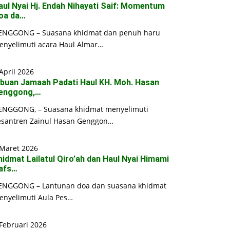
aul Nyai Hj. Endah Nihayati Saif: Momentum
oa da…
ENGGONG – Suasana khidmat dan penuh haru
enyelimuti acara Haul Almar…
April 2026
ibuan Jamaah Padati Haul KH. Moh. Hasan
enggong,…
ENGGONG, – Suasana khidmat menyelimuti
esantren Zainul Hasan Genggon…
 Maret 2026
hidmat Lailatul Qiro’ah dan Haul Nyai Himami
afs…
ENGGONG – Lantunan doa dan suasana khidmat
enyelimuti Aula Pes…
Februari 2026