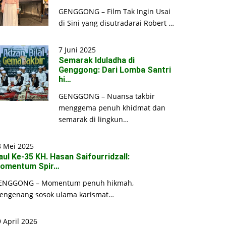
GENGGONG – Film Tak Ingin Usai
di Sini yang disutradarai Robert …
7 Juni 2025
Semarak Iduladha di
Genggong: Dari Lomba Santri
hi…
GENGGONG – Nuansa takbir
menggema penuh khidmat dan
semarak di lingkun…
8 Mei 2025
aul Ke-35 KH. Hasan Saifourridzall:
omentum Spir…
ENGGONG – Momentum penuh hikmah,
engenang sosok ulama karismat…
 April 2026