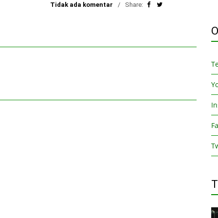
Tidak ada komentar
Share:
O
T
Y
I
F
Tw
T