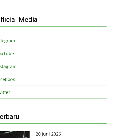
fficial Media
elegram
ouTube
nstagram
acebook
itter
erbaru
20 Juni 2026