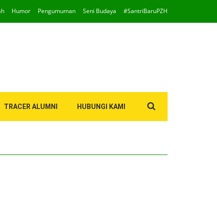
ah
Humor
Pengumuman
Seni Budaya
#SantriBaruPZH
Search
TRACER ALUMNI
HUBUNGI KAMI
for: