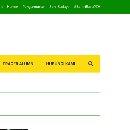
ah
Humor
Pengumuman
Seni Budaya
#SantriBaruPZH
Search
TRACER ALUMNI
HUBUNGI KAMI
for: