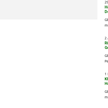
29
H
D
G
m
2 
R
G
G
P
1
K
H
G
m