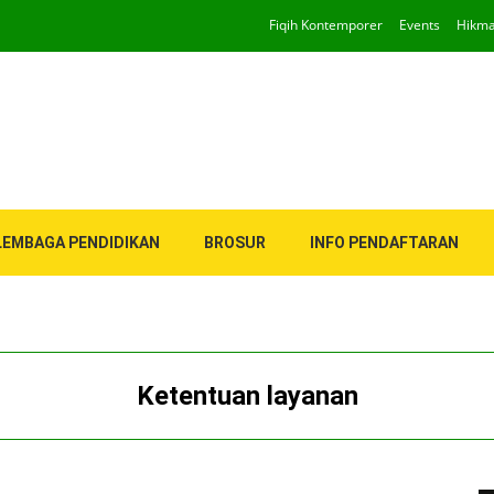
Fiqih Kontemporer
Events
Hikm
LEMBAGA PENDIDIKAN
BROSUR
INFO PENDAFTARAN
Ketentuan layanan