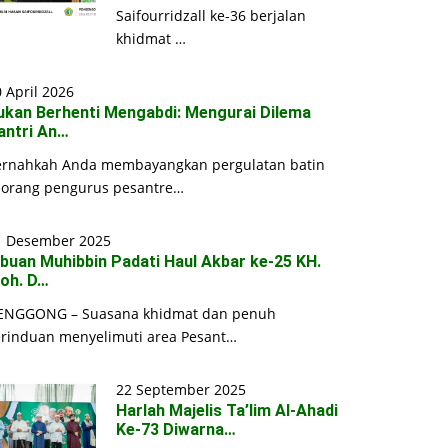
Saifourridzall ke-36 berjalan
khidmat …
 April 2026
ukan Berhenti Mengabdi: Mengurai Dilema
antri An…
ernahkah Anda membayangkan pergulatan batin
eorang pengurus pesantre…
1 Desember 2025
ibuan Muhibbin Padati Haul Akbar ke-25 KH.
oh. D…
ENGGONG – Suasana khidmat dan penuh
erinduan menyelimuti area Pesant…
22 September 2025
Harlah Majelis Ta’lim Al-Ahadi
Ke-73 Diwarna…