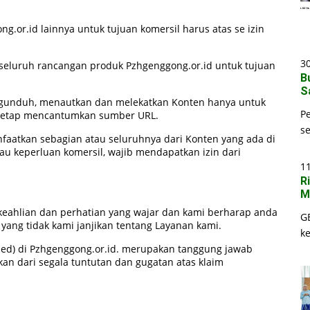
.or.id lainnya untuk tujuan komersil harus atas se izin
30
seluruh rancangan produk Pzhgenggong.or.id untuk tujuan
B
S
unduh, menautkan dan melekatkan Konten hanya untuk
P
n tetap mencantumkan sumber URL.
s
aatkan sebagian atau seluruhnya dari Konten yang ada di
au keperluan komersil, wajib mendapatkan izin dari
1
R
M
eahlian dan perhatian yang wajar dan kami berharap anda
G
ang tidak kami janjikan tentang Layanan kami.
k
shed) di Pzhgenggong.or.id. merupakan tanggung jawab
an dari segala tuntutan dan gugatan atas klaim