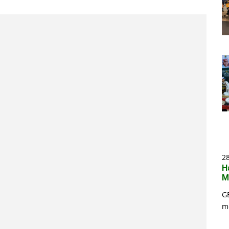
2
H
M
G
m