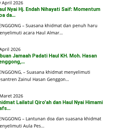
 April 2026
aul Nyai Hj. Endah Nihayati Saif: Momentum
oa da…
ENGGONG – Suasana khidmat dan penuh haru
enyelimuti acara Haul Almar…
April 2026
ibuan Jamaah Padati Haul KH. Moh. Hasan
enggong,…
ENGGONG, – Suasana khidmat menyelimuti
esantren Zainul Hasan Genggon…
 Maret 2026
hidmat Lailatul Qiro’ah dan Haul Nyai Himami
afs…
ENGGONG – Lantunan doa dan suasana khidmat
enyelimuti Aula Pes…