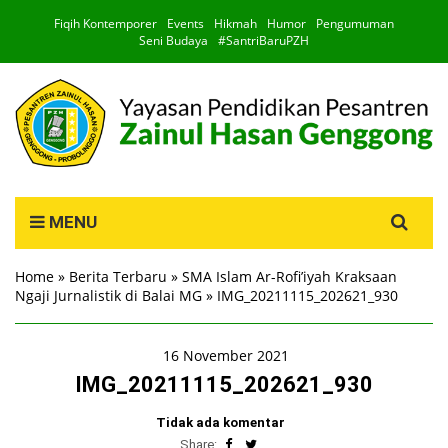
Fiqih Kontemporer
Events
Hikmah
Humor
Pengumuman
Seni Budaya
#SantriBaruPZH
Search
MENU
for:
Home
»
Berita Terbaru
»
SMA Islam Ar-Rofi’iyah Kraksaan
Ngaji Jurnalistik di Balai MG
»
IMG_20211115_202621_930
16 November 2021
IMG_20211115_202621_930
Tidak ada komentar
Share: