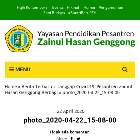
Fiqih Kontemporer
Events
Hikmah
Humor
Pengumuman
Seni Budaya
#SantriBaruPZH
Search
MENU
for:
Home
»
Berita Terbaru
»
Tanggap Covid-19, Pesantren Zainul
Hasan Genggong Berbagi
»
photo_2020-04-22_15-08-00
22 April 2020
photo_2020-04-22_15-08-00
Tidak ada komentar
Share: