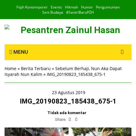
Fiqih Kontemporer
Events
Hikmah
Humor
Pengumuman
Seni Budaya
#SantriBaruPZH
Search
MENU
for:
Home
»
Berita Terbaru
»
Sebelum Berhaji, Nun Aka Dapat
Isyarah Nun Kalim
»
IMG_20190823_185438_675-1
23 Agustus 2019
IMG_20190823_185438_675-1
Tidak ada komentar
Share: