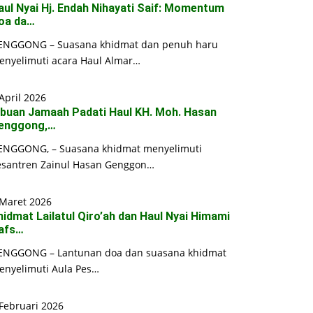
aul Nyai Hj. Endah Nihayati Saif: Momentum
oa da…
ENGGONG – Suasana khidmat dan penuh haru
enyelimuti acara Haul Almar…
April 2026
ibuan Jamaah Padati Haul KH. Moh. Hasan
enggong,…
ENGGONG, – Suasana khidmat menyelimuti
esantren Zainul Hasan Genggon…
 Maret 2026
hidmat Lailatul Qiro’ah dan Haul Nyai Himami
afs…
ENGGONG – Lantunan doa dan suasana khidmat
enyelimuti Aula Pes…
Februari 2026