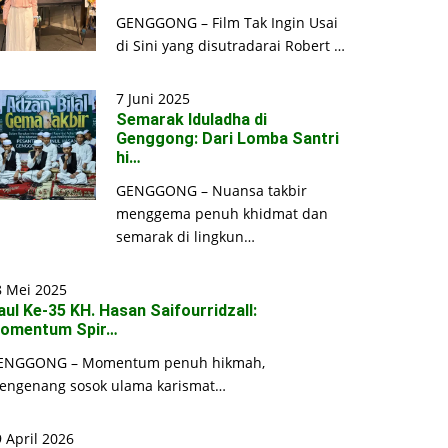
GENGGONG – Film Tak Ingin Usai
di Sini yang disutradarai Robert …
7 Juni 2025
Semarak Iduladha di
Genggong: Dari Lomba Santri
hi…
GENGGONG – Nuansa takbir
menggema penuh khidmat dan
semarak di lingkun…
8 Mei 2025
aul Ke-35 KH. Hasan Saifourridzall:
omentum Spir…
ENGGONG – Momentum penuh hikmah,
engenang sosok ulama karismat…
 April 2026