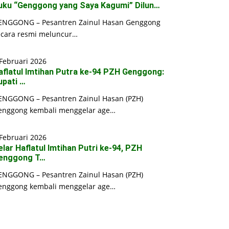
uku “Genggong yang Saya Kagumi” Dilun…
ENGGONG – Pesantren Zainul Hasan Genggong
ecara resmi meluncur…
Februari 2026
aflatul Imtihan Putra ke-94 PZH Genggong:
upati …
ENGGONG – Pesantren Zainul Hasan (PZH)
enggong kembali menggelar age…
Februari 2026
elar Haflatul Imtihan Putri ke-94, PZH
enggong T…
ENGGONG – Pesantren Zainul Hasan (PZH)
enggong kembali menggelar age…