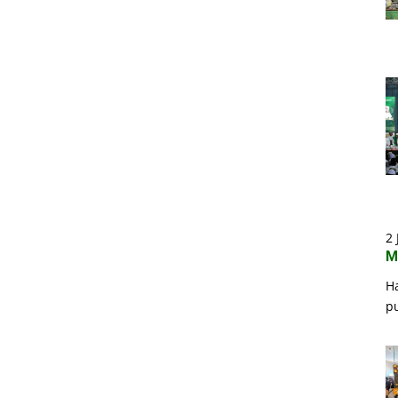
2 
M
H
p