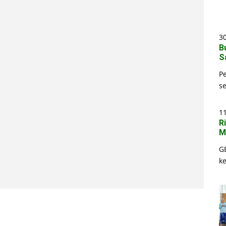
30
B
S
P
s
1
R
M
G
k