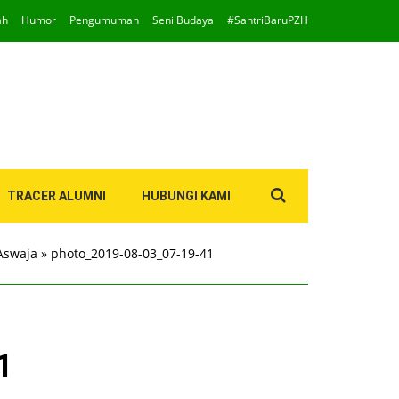
ah
Humor
Pengumuman
Seni Budaya
#SantriBaruPZH
Search
TRACER ALUMNI
HUBUNGI KAMI
for:
Aswaja
»
photo_2019-08-03_07-19-41
1