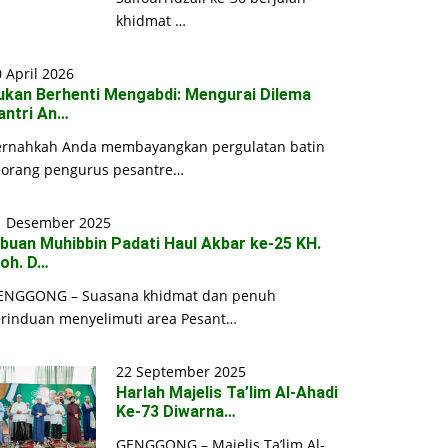
khidmat …
 April 2026
ukan Berhenti Mengabdi: Mengurai Dilema
antri An…
ernahkah Anda membayangkan pergulatan batin
eorang pengurus pesantre…
1 Desember 2025
ibuan Muhibbin Padati Haul Akbar ke-25 KH.
oh. D…
ENGGONG – Suasana khidmat dan penuh
erinduan menyelimuti area Pesant…
22 September 2025
Harlah Majelis Ta’lim Al-Ahadi
Ke-73 Diwarna…
GENGGONG – Majelis Ta’lim Al-