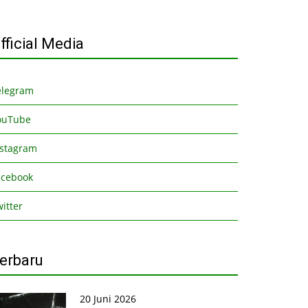
fficial Media
elegram
ouTube
nstagram
acebook
itter
erbaru
20 Juni 2026