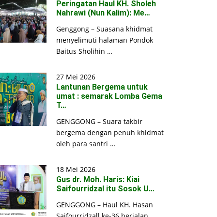
Peringatan Haul KH. Sholeh
Nahrawi (Nun Kalim): Me…
Genggong – Suasana khidmat
menyelimuti halaman Pondok
Baitus Sholihin …
27 Mei 2026
Lantunan Bergema untuk
umat : semarak Lomba Gema
T…
GENGGONG – Suara takbir
bergema dengan penuh khidmat
oleh para santri …
18 Mei 2026
Gus dr. Moh. Haris: Kiai
Saifourridzal itu Sosok U…
GENGGONG – Haul KH. Hasan
Saifourridzall ke-36 berjalan