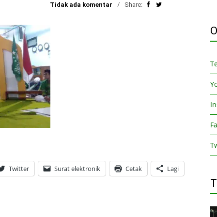
Tidak ada komentar
Share:
O
T
Y
I
F
Tw
Twitter
Surat elektronik
Cetak
Lagi
T