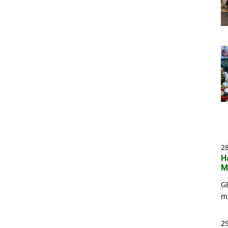
2
H
M
G
m
29