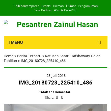
Fiqih Kontemporer
Events
Hikmah
Humor
Pengumuman
Seni Budaya
#SantriBaruPZH
Search
MENU
for:
Home
»
Berita Terbaru
»
Ratusan Santri Hafshawaty Gelar
Tahlilan
»
IMG_20180723_225410_486
23 Juli 2018
IMG_20180723_225410_486
Tidak ada komentar
Share: