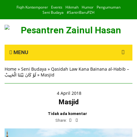
Fiqih Kontemporer
Events
Hikmah
Humor
Pengumuman
Seni Budaya
#SantriBaruPZH
Search
MENU
for:
Home
»
Seni Budaya
»
Qasidah Law Kana Bainana al-Habib –
ﻟَﻮْ ﻛَﺎﻥَ ﺑَﻴْﻨَﻨَﺎ ﺍﻟْﺤَﺒِﻴﺐْ
»
Masjid
4 April 2018
Masjid
Tidak ada komentar
Share: