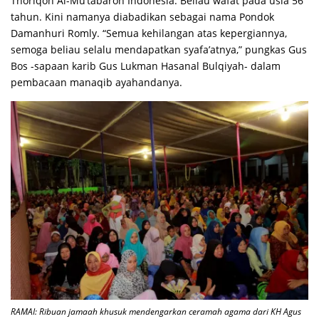
Thoriqoh Al-Mu’tabaroh Indonesia. Beliau wafat pada usia 56
tahun. Kini namanya diabadikan sebagai nama Pondok
Damanhuri Romly. “Semua kehilangan atas kepergiannya,
semoga beliau selalu mendapatkan syafa’atnya,” pungkas Gus
Bos -sapaan karib Gus Lukman Hasanal Bulqiyah- dalam
pembacaan manaqib ayahandanya.
RAMAI: Ribuan jamaah khusuk mendengarkan ceramah agama dari KH Agus