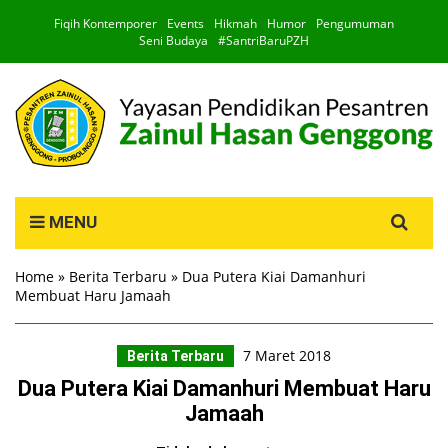
Fiqih Kontemporer
Events
Hikmah
Humor
Pengumuman
Seni Budaya
#SantriBaruPZH
Search
MENU
for:
Home
»
Berita Terbaru
»
Dua Putera Kiai Damanhuri
Membuat Haru Jamaah
7 Maret 2018
Berita Terbaru
Dua Putera Kiai Damanhuri Membuat Haru
Jamaah