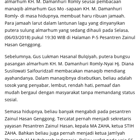
almarhum KH. M. Damanhuri Romly seusai pembacaan
manaqib almarhum Gus Mo -sapaan KH. M. Damanhuri
Romly- di masa hidupnya, membuat haru ribuan jamaah.
Para jamaah larut dalam lantunan lagu yang dinyanyikan
putera sulung almarhum yang sedang dihauli pada Selasa,
(06/03/2018) pukul 19:30 WIB di Halaman P-5 Pesantren Zainul
Hasan Genggong.
Sebelumnya, Gus Lukman Hasanal Bulqiyah, putera bungsu
pasangan almarhum KH. M. Damanhuri Romly-Nyai Hj. Diana
Susilowati Saifouridzall membacakan manaqib mendiang
ayahandanya. Dalam manaqibnya disebutkan, beliau adalah
sosok yang penyabar, lembut, rendah hati, pemaaf dan
mudah bergaul dengan masyarakat tanpa memandang status
sosial.
Semasa hidupnya, beliau banyak mengabdi pada pesantren
Zainul Hasan Genggong. Tercatat pernah menjadi sekretaris
yayasan Pesantren Zainul Hasan, kepala MA ZAHA, ketua STIH
ZAHA. Bahkan beliau juga pernah menjadi ketua Jam’iyah