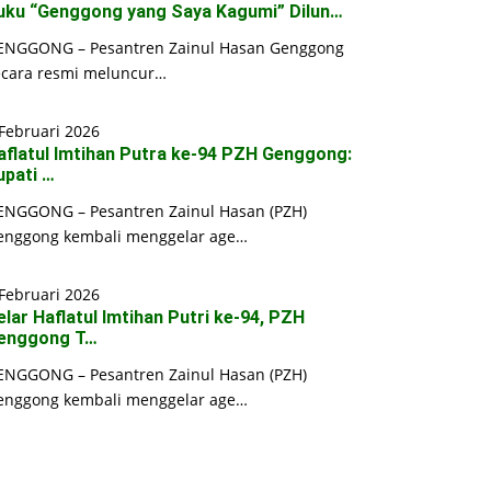
uku “Genggong yang Saya Kagumi” Dilun…
ENGGONG – Pesantren Zainul Hasan Genggong
ecara resmi meluncur…
Februari 2026
aflatul Imtihan Putra ke-94 PZH Genggong:
upati …
ENGGONG – Pesantren Zainul Hasan (PZH)
enggong kembali menggelar age…
Februari 2026
elar Haflatul Imtihan Putri ke-94, PZH
enggong T…
ENGGONG – Pesantren Zainul Hasan (PZH)
enggong kembali menggelar age…