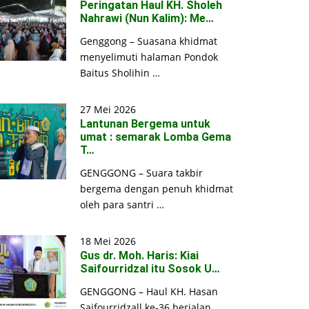
Peringatan Haul KH. Sholeh
Nahrawi (Nun Kalim): Me…
Genggong – Suasana khidmat
menyelimuti halaman Pondok
Baitus Sholihin …
27 Mei 2026
Lantunan Bergema untuk
umat : semarak Lomba Gema
T…
GENGGONG – Suara takbir
bergema dengan penuh khidmat
oleh para santri …
18 Mei 2026
Gus dr. Moh. Haris: Kiai
Saifourridzal itu Sosok U…
GENGGONG – Haul KH. Hasan
Saifourridzall ke-36 berjalan