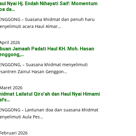
aul Nyai Hj. Endah Nihayati Saif: Momentum
oa da…
ENGGONG – Suasana khidmat dan penuh haru
enyelimuti acara Haul Almar…
April 2026
ibuan Jamaah Padati Haul KH. Moh. Hasan
enggong,…
ENGGONG, – Suasana khidmat menyelimuti
esantren Zainul Hasan Genggon…
 Maret 2026
hidmat Lailatul Qiro’ah dan Haul Nyai Himami
afs…
ENGGONG – Lantunan doa dan suasana khidmat
enyelimuti Aula Pes…
Februari 2026