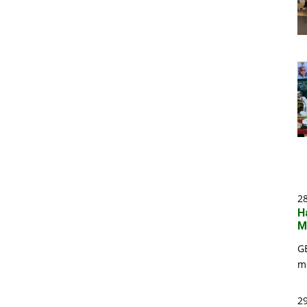
2
H
M
G
m
29