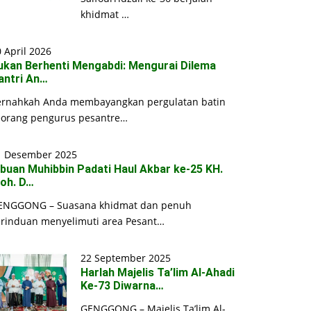
khidmat …
 April 2026
ukan Berhenti Mengabdi: Mengurai Dilema
antri An…
ernahkah Anda membayangkan pergulatan batin
eorang pengurus pesantre…
1 Desember 2025
ibuan Muhibbin Padati Haul Akbar ke-25 KH.
oh. D…
ENGGONG – Suasana khidmat dan penuh
erinduan menyelimuti area Pesant…
22 September 2025
Harlah Majelis Ta’lim Al-Ahadi
Ke-73 Diwarna…
GENGGONG – Majelis Ta’lim Al-