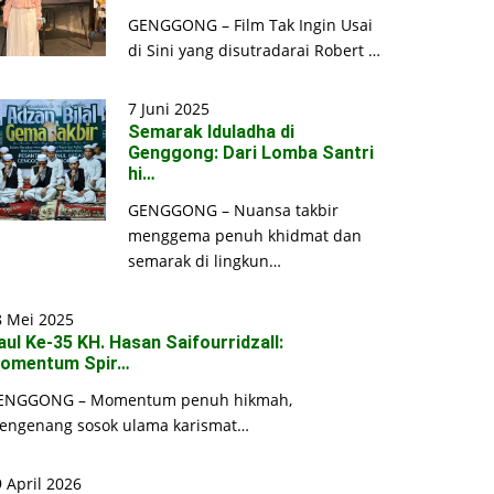
GENGGONG – Film Tak Ingin Usai
di Sini yang disutradarai Robert …
7 Juni 2025
Semarak Iduladha di
Genggong: Dari Lomba Santri
hi…
GENGGONG – Nuansa takbir
menggema penuh khidmat dan
semarak di lingkun…
8 Mei 2025
aul Ke-35 KH. Hasan Saifourridzall:
omentum Spir…
ENGGONG – Momentum penuh hikmah,
engenang sosok ulama karismat…
 April 2026