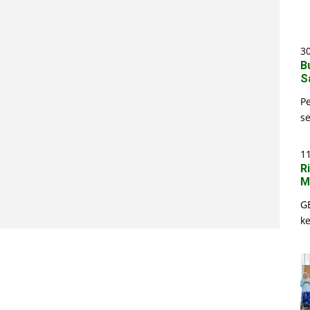
30
B
S
P
s
1
R
M
G
k