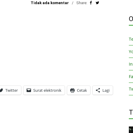
Tidak ada komentar
Share:
O
T
Y
I
F
Tw
Twitter
Surat elektronik
Cetak
Lagi
T