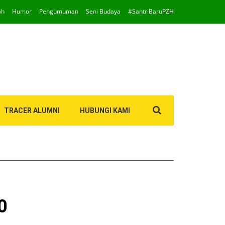
ah
Humor
Pengumuman
Seni Budaya
#SantriBaruPZH
Search
TRACER ALUMNI
HUBUNGI KAMI
for:
0