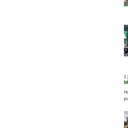
2 
M
H
p