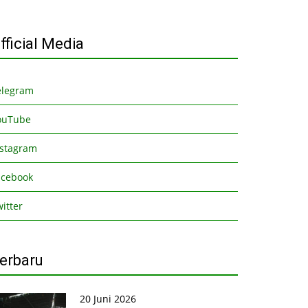
fficial Media
elegram
ouTube
nstagram
acebook
itter
erbaru
20 Juni 2026