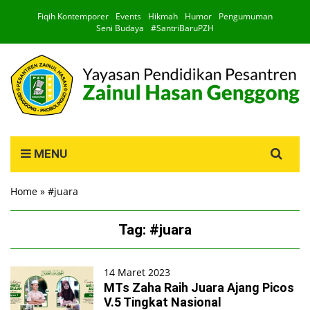
Fiqih Kontemporer
Events
Hikmah
Humor
Pengumuman
Seni Budaya
#SantriBaruPZH
Search
MENU
for:
Home
»
#juara
Tag:
#juara
14 Maret 2023
MTs Zaha Raih Juara Ajang Picos
V.5 Tingkat Nasional