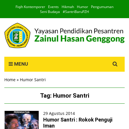
Fiqih Kontemporer
Events
Hikmah
Humor
Pengumuman
Seni Budaya
#SantriBaruPZH
Search
MENU
for:
Home
»
Humor Santri
Tag:
Humor Santri
29 Agustus 2014
Humor Santri : Rokok Penguji
Iman