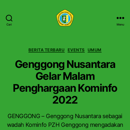
Cari
Menu
P
e
s
a
K
BERITA TERBARU
EVENTS
UMUM
n
a
Genggong Nusantara
t
t
r
e
Gelar Malam
e
g
n
o
Penghargaan Kominfo
Z
r
a
i
2022
i
n
u
GENGGONG – Genggong Nusantara sebagai
l
wadah Kominfo PZH Genggong mengadakan
H