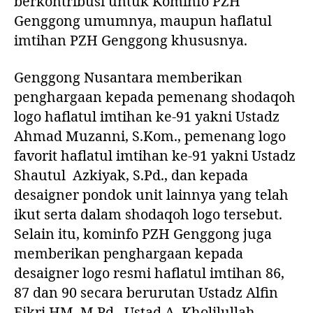
berkontribusi untuk Kominfo PZH
2
Genggong umumnya, maupun haflatul
2
imtihan PZH Genggong khususnya.
Genggong Nusantara memberikan
penghargaan kepada pemenang shodaqoh
logo haflatul imtihan ke-91 yakni Ustadz
Ahmad Muzanni, S.Kom., pemenang logo
favorit haflatul imtihan ke-91 yakni Ustadz
Shautul Azkiyak, S.Pd., dan kepada
desaigner pondok unit lainnya yang telah
ikut serta dalam shodaqoh logo tersebut.
Selain itu, kominfo PZH Genggong juga
memberikan penghargaan kepada
desaigner logo resmi haflatul imtihan 86,
87 dan 90 secara berurutan Ustadz Alfin
Fikri HM, M.Pd., Ustad A. Kholilullah