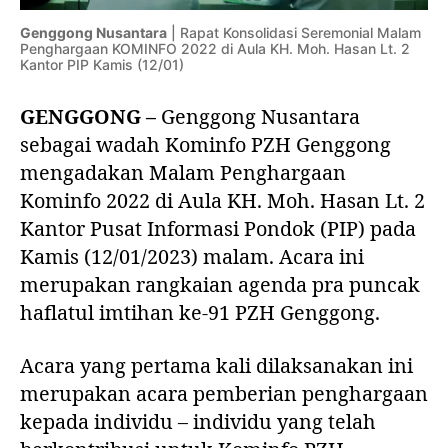
m
P
Genggong Nusantara
| Rapat Konsolidasi Seremonial Malam
e
Penghargaan KOMINFO 2022 di Aula KH. Moh. Hasan Lt. 2
Kantor PIP Kamis (12/01)
n
g
GENGGONG –
Genggong Nusantara
h
a
sebagai wadah Kominfo PZH Genggong
r
mengadakan Malam Penghargaan
g
Kominfo 2022 di Aula KH. Moh. Hasan Lt. 2
a
a
Kantor Pusat Informasi Pondok (PIP) pada
n
Kamis (12/01/2023) malam. Acara ini
K
merupakan rangkaian agenda pra puncak
o
haflatul imtihan ke-91 PZH Genggong.
m
i
n
Acara yang pertama kali dilaksanakan ini
f
merupakan acara pemberian penghargaan
o
kepada individu – individu yang telah
2
0