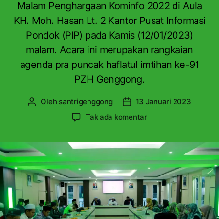
a
Malam Penghargaan Kominfo 2022 di Aula
s
KH. Moh. Hasan Lt. 2 Kantor Pusat Informasi
a
Pondok (PIP) pada Kamis (12/01/2023)
n
malam. Acara ini merupakan rangkaian
agenda pra puncak haflatul imtihan ke-91
PZH Genggong.
Oleh
santrigenggong
13 Januari 2023
P
T
e
a
p
Tak ada komentar
n
n
a
u
g
d
l
g
a
i
a
G
s
l
e
a
a
n
r
r
g
t
t
g
i
i
o