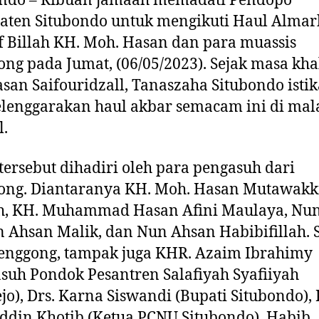
i
aten Situbondo untuk mengikuti Haul Alma
H
if Billah KH. Moh. Hasan dan para muassis
a
u
ng pada Jumat, (06/05/2023). Sejak masa kha
l
san Saifouridzall, Tanaszaha Situbondo ist
K
lenggarakan haul akbar semacam ini di ma
i
.
a
i
H
tersebut dihadiri oleh para pengasuh dari
a
ong. Diantaranya KH. Moh. Hasan Mutawakk
s
ah, KH. Muhammad Hasan Afini Maulaya, Nu
a
n
 Ahsan Malik, dan Nun Ahsan Habibifillah. 
S
enggong, tampak juga KHR. Azaim Ibrahimy
e
suh Pondok Pesantren Salafiyah Syafiiyah
p
jo), Drs. Karna Siswandi (Bupati Situbondo),
u
h
din Khotib (Ketua PCNU Situbondo), Habib