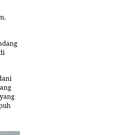
m.
undang
di
dani
jang
 yang
epuh