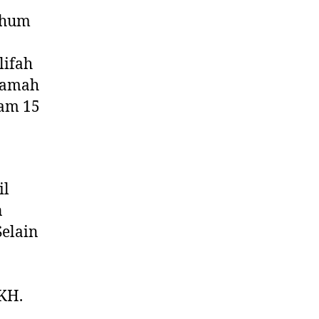
rhum
lifah
ikamah
lam 15
il
n
Selain
 KH.