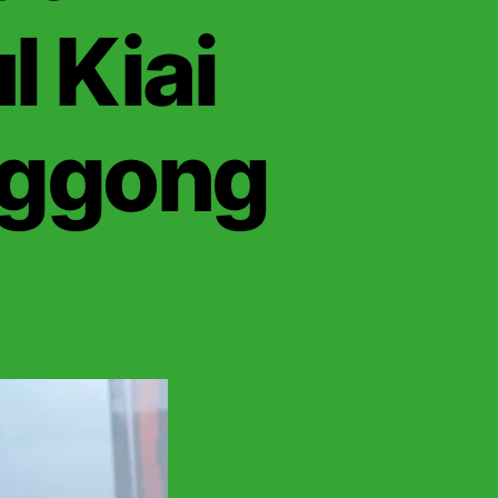
l Kiai
nggong