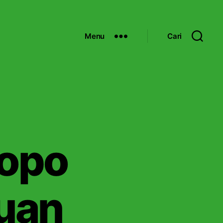
Menu
Cari
dopo
buan