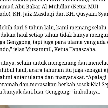
G
mad Abu Bakar Al-Muhdlar (Ketua MUI
e
ndo), KH. Jaiz Masduqi dan KH. Qusyairi Sya
n
g
 lebih dari 5 tahun lalu, kami memang selalu
g
o
dakan haul setiap tahun tidak hanya meng
n
ga Genggong, tapi juga para ulama yang ada 
g
ndo,” jelas Muzammil, Ketua Tanaszaha.
utnya, selain untuk mengenang dan menela
ahibul haul, acara tahunan itu juga sebagai a
rahmi antar ulama dan masyarakat. “Apalagi
aramah dan merasakan berkah sosok Kiai S
ga banyak dari luar Genggong,” imbuhnya.