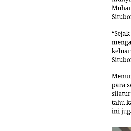
Muham
Situbo
“Sejak
menga
keluar
Situbo
Menur
para s
silatu
tahu k
ini ju