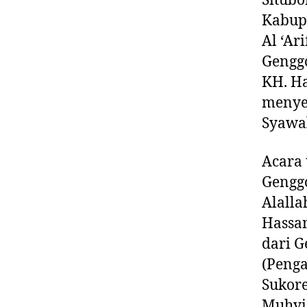
Kabup
Al ‘Ar
Genggo
KH. Ha
menye
Syawal
Acara 
Gengg
Alall
Hassan
dari G
(Penga
Sukore
Muhyid