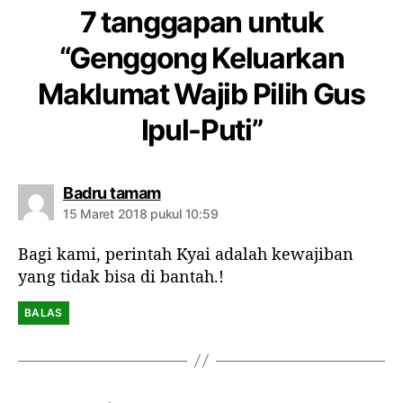
7 tanggapan untuk
“Genggong Keluarkan
Maklumat Wajib Pilih Gus
Ipul-Puti”
b
Badru tamam
e
15 Maret 2018 pukul 10:59
r
k
Bagi kami, perintah Kyai adalah kewajiban
o
yang tidak bisa di bantah.!
m
e
n
BALAS
t
a
r
: