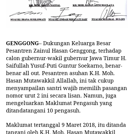
-
P
u
t
i
GENGGONG
– Dukungan Keluarga Besar
Pesantren Zainul Hasan Genggong, terhadap
calon gubernur-wakil gubernur Jawa Timur H.
Saifullah Yusuf-Puti Guntur Soekarno, benar-
benar all out. Pesantren asuhan K.H. Moh.
Hasan Mutawakkil Allallah, ini tak cukup
menyampailan santri wajib memilih pasangan
nomor urut 2 ini secara lisan. Namun, juga
mengeluarkan Maklumat Pengasuh yang
ditandatangani 10 pengasuh.
Maklumat tertanggal 9 Maret 2018, itu ditanda
tangani oleh K.H. Moh. Hasan Mutawakkil