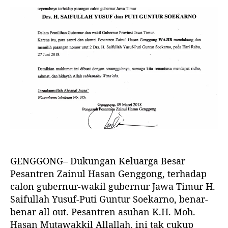
s
a
u
g
a
G
l
g
n
e
i
a
a
n
s
l
t
g
a
a
a
g
r
r
s
o
t
t
S
n
i
i
e
g
k
k
r
K
e
e
a
e
l
l
n
l
g
u
a
a
GENGGONG– Dukungan Keluarga Besar
n
r
Pesantren Zainul Hasan Genggong, terhadap
B
k
o
calon gubernur-wakil gubernur Jawa Timur H.
a
m
Saifullah Yusuf-Puti Guntur Soekarno, benar-
n
S
benar all out. Pesantren asuhan K.H. Moh.
M
u
a
Hasan Mutawakkil Allallah, ini tak cukup