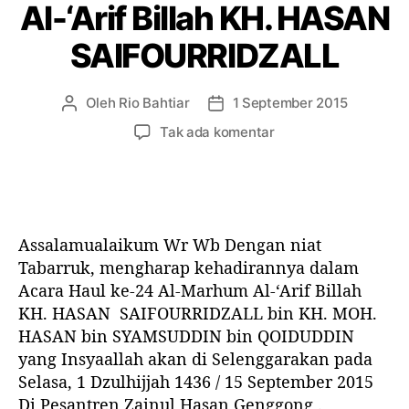
Al-‘Arif Billah KH. HASAN
g
s
o
l
SAIFOURRIDZALL
r
a
i
m
i
Oleh
Rio Bahtiar
1 September 2015
P
T
t
e
a
p
Tak ada komentar
u
n
n
a
s
u
g
d
u
l
g
a
d
i
a
H
a
s
l
a
h
Assalamualaikum Wr Wb Dengan niat
a
a
u
f
r
r
Tabarruk, mengharap kehadirannya dalam
l
i
t
t
Acara Haul ke-24 Al-Marhum Al-‘Arif Billah
k
n
i
i
KH. HASAN SAIFOURRIDZALL bin KH. MOH.
e
a
k
k
-
HASAN bin SYAMSUDDIN bin QOIDUDDIN
l
e
e
2
yang Insyaallah akan di Selenggarakan pada
b
l
l
4
a
Selasa, 1 Dzulhijjah 1436 / 15 September 2015
A
g
Di Pesantren Zainul Hasan Genggong .