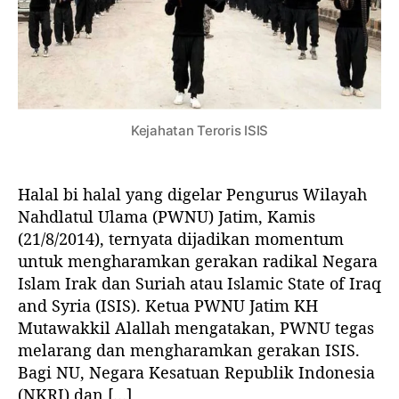
J
s
i
i
a
i
k
k
w
M
e
e
a
a
l
l
T
s
i
y
m
a
Kejahatan Teroris ISIS
u
r
r
a
d
k
Halal bi halal yang digelar Pengurus Wilayah
e
a
Nahdlatul Ulama (PWNU) Jatim, Kamis
n
t
(21/8/2014), ternyata dijadikan momentum
g
untuk mengharamkan gerakan radikal Negara
a
n
Islam Irak dan Suriah atau Islamic State of Iraq
t
and Syria (ISIS). Ketua PWNU Jatim KH
e
Mutawakkil Alallah mengatakan, PWNU tegas
g
melarang dan mengharamkan gerakan ISIS.
a
Bagi NU, Negara Kesatuan Republik Indonesia
s
(NKRI) dan […]
m