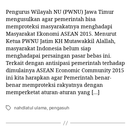
H
h
s
l
a
Pengurus Wilayah NU (PWNU) Jawa Timur
K
a
a
d
H
r
r
mengusulkan agar pemerintah bisa
a
.
t
t
memproteksi masyarakatnya menghadapi
p
H
i
i
Masyarakat Ekonomi ASEAN 2015. Menurut
i
A
k
k
M
Ketua PWNU Jatim KH Mutawakkil Alallah,
S
e
e
E
masyarakat Indonesia belum siap
A
l
l
A
menghadapai persaingan pasar bebas ini.
N
,
Terkait dengan antisipasi pemerintah terhadap
S
P
A
dimulainya ASEAN Economic Community 2015
W
I
ini kita harapkan agar Pemerintah benar-
N
F
benar memproteksi rakyatnya dengan
U
O
J
memperketat aturan-aturan yang […]
U
a
R
t
nahdlatul ulama
,
pengasuh
R
T
i
I
a
m
D
g
:
Z
P