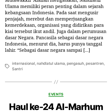
Mutawakkil ‘Alallah mengatakan, Nahdlatul
u
a
t
t
Ulama memiliki peran penting dalam sejarah
n
i
i
kebangsaan Indonesia. Pada saat mengusir
g
k
k
a
penjajah, merebut dan memperjuangkan
e
e
n
kemerdekaan, organisasi yang didirikan para
l
l
P
kiai tersebut ikut andil. Juga dalam perumusan
a
dasar Negara. Pancasila sebagai dasar negara
n
Indonesia, menurut dia, harus punya tanggal
c
lahir. “Sebagai dasar negara sampai […]
a
s
i
internasional
,
nahdlatul ulama
,
pengasuh
,
pesantren
,
T
l
Santri
a
a
g
d
e
n
K
EVENTS
g
a
a
Haul ke-24 Al-Marhum
t
n
e
I