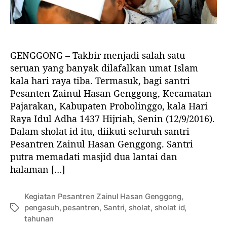
l
l
P
e
r
i
n
GENGGONG – Takbir menjadi salah satu
t
seruan yang banyak dilafalkan umat Islam
a
kala hari raya tiba. Termasuk, bagi santri
h
Pesanten Zainul Hasan Genggong, Kecamatan
A
Pajarakan, Kabupaten Probolinggo, kala Hari
l
Raya Idul Adha 1437 Hijriah, Senin (12/9/2016).
l
a
Dalam sholat id itu, diikuti seluruh santri
h
Pesantren Zainul Hasan Genggong. Santri
T
putra memadati masjid dua lantai dan
a
halaman […]
n
p
a
Kegiatan Pesantren Zainul Hasan Genggong
,
M
pengasuh
,
pesantren
,
Santri
,
sholat
,
sholat id
,
T
e
tahunan
a