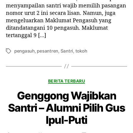
r
k
menyampailan santri wajib memilih pasangan
a
l
nomor urut 2 ini secara lisan. Namun, juga
b
u
mengeluarkan Maklumat Pengasuh yang
a
m
ditandatangani 10 pengasuh. Maklumat
y
a
a
tertanggal 9 […]
t
W
a
pengasuh
,
pesantren
,
Santri
,
tokoh
T
j
a
i
g
b
P
K
BERITA TERBARU
i
a
l
Genggong Wajibkan
t
i
e
h
Santri – Alumni Pilih Gus
g
G
o
u
Ipul-Puti
r
s
i
I