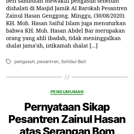
beri sambutan mewakili pengasuh sebelum
o
dishalati di Masjid Jamik Al Barokah Pesantren
h
Zainul Hasan Genggong. Minggu, (30/08/2020).
H
KH. Moh. Hasan Saiful Islam juga menuturkan
a
bahwa KH. Moh. Hasan Abdel Bar merupakan
s
orang yang ahli ibadah, tidak meninggalkan
a
shalat jama’ah, istikamah shalat […]
n
A
b
pengasuh
,
pesantren
,
Sohibul Bait
T
d
a
e
g
l
B
K
a
PENGUMUMAN
a
r
Pernyataan Sikap
t
W
e
a
Pesantren Zainul Hasan
g
f
o
a
atas Serangan Bom
r
t