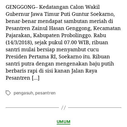
a
GENGGONG– Kedatangan Calon Wakil
n
Gubernur Jawa Timur Puti Guntur Soekarno,
t
benar-benar mendapat sambutan meriah di
r
Pesantren Zainul Hasan Genggong, Kecamatan
i
Pajarakan, Kabupaten Probolinggo. Rabu
–
(14/3/2018), sejak pukul 07.00 WIB, ribuan
A
santri mulai bersiap menyambut cucu
l
Presiden Pertama RI, Soekarno itu. Ribuan
u
m
santri putra dengan mengenakan baju putih
n
berbaris rapi di sisi kanan Jalan Raya
i
Pesantren […]
P
i
pengasuh
,
pesantren
T
l
a
i
g
h
G
u
K
UMUM
s
a