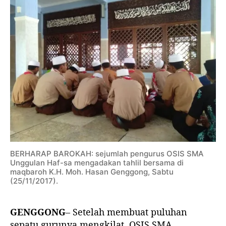
k
a
n
G
u
r
u
BERHARAP BAROKAH: sejumlah pengurus OSIS SMA
Unggulan Haf-sa mengadakan tahlil bersama di
maqbaroh K.H. Moh. Hasan Genggong, Sabtu
(25/11/2017).
GENGGONG
– Setelah membuat puluhan
sepatu gurunya mengkilat, OSIS SMA