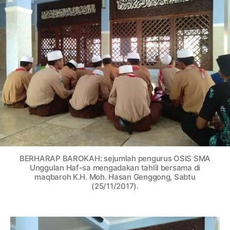
a
s
a
a
s
a
r
r
a
i
t
t
n
S
i
i
e
k
k
m
e
e
i
l
l
r
S
e
p
a
t
u
BERHARAP BAROKAH: sejumlah pengurus OSIS SMA
,
Unggulan Haf-sa mengadakan tahlil bersama di
T
maqbaroh K.H. Moh. Hasan Genggong, Sabtu
a
(25/11/2017).
h
l
i
l