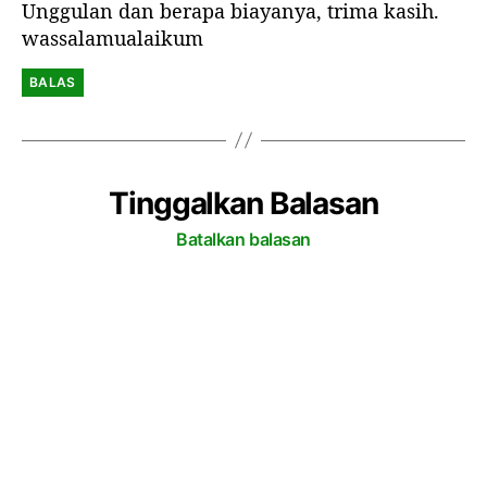
Unggulan dan berapa biayanya, trima kasih.
a
r
wassalamualaikum
:
BALAS
Tinggalkan Balasan
Batalkan balasan