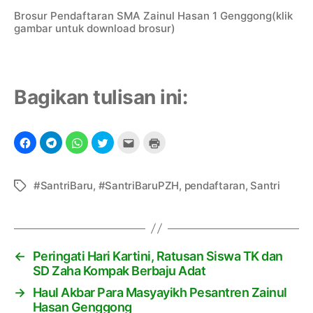
i
Brosur Pendaftaran SMA Zainul Hasan 1 Genggong(klik
s
gambar untuk download brosur)
w
a
B
a
Bagikan tulisan ini:
r
u
S
M
A
Z
#SantriBaru
,
#SantriBaruPZH
,
pendaftaran
,
Santri
T
a
a
i
g
n
u
l
←
Peringati Hari Kartini, Ratusan Siswa TK dan
H
SD Zaha Kompak Berbaju Adat
a
→
Haul Akbar Para Masyayikh Pesantren Zainul
s
Hasan Genggong
a