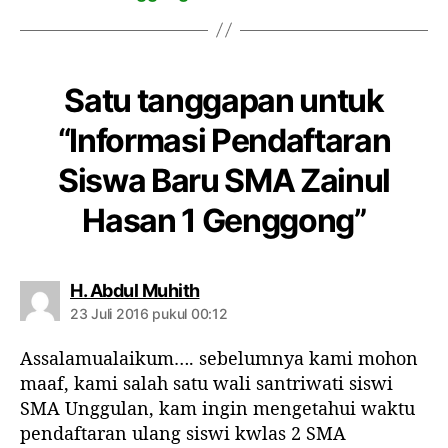
n
1
G
e
Satu tanggapan untuk
n
“Informasi Pendaftaran
g
g
Siswa Baru SMA Zainul
o
n
Hasan 1 Genggong”
g
b
H. Abdul Muhith
e
23 Juli 2016 pukul 00:12
r
k
Assalamualaikum…. sebelumnya kami mohon
o
maaf, kami salah satu wali santriwati siswi
m
e
SMA Unggulan, kam ingin mengetahui waktu
n
pendaftaran ulang siswi kwlas 2 SMA
t