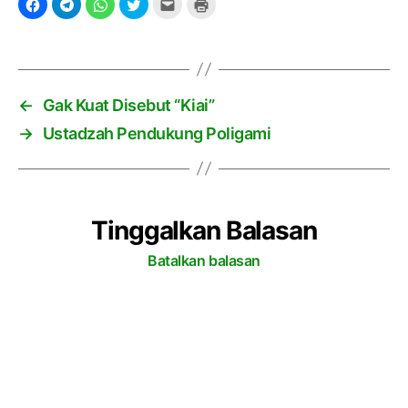
t
o
r
k
a
←
Gak Kuat Disebut “Kiai”
n
→
Ustadzah Pendukung Poligami
2
2
,
7
8
Tinggalkan Balasan
T
r
Batalkan balasan
i
l
i
u
n
R
u