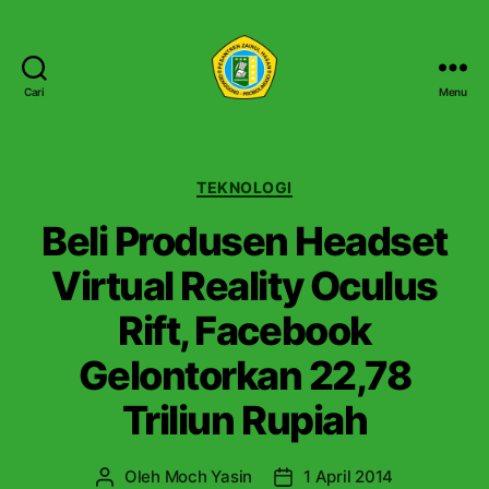
Cari
Menu
P
e
s
a
K
TEKNOLOGI
n
a
Beli Produsen Headset
t
t
r
e
Virtual Reality Oculus
e
g
n
o
Rift, Facebook
Z
r
a
i
Gelontorkan 22,78
i
n
Triliun Rupiah
u
l
H
Oleh
Moch Yasin
1 April 2014
P
T