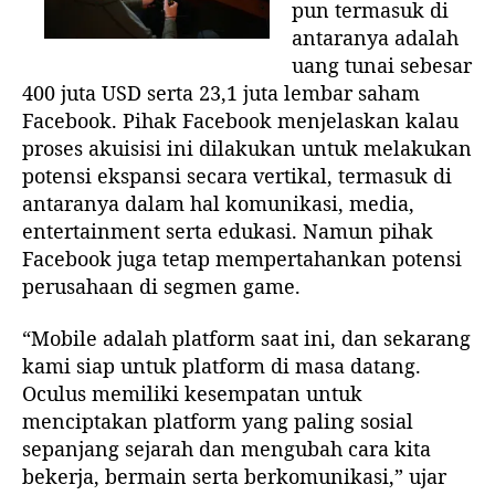
pun termasuk di
s
antaranya adalah
e
t
uang tunai sebesar
V
400 juta USD serta 23,1 juta lembar saham
i
Facebook. Pihak Facebook menjelaskan kalau
r
proses akuisisi ini dilakukan untuk melakukan
t
potensi ekspansi secara vertikal, termasuk di
u
antaranya dalam hal komunikasi, media,
a
entertainment serta edukasi. Namun pihak
l
Facebook juga tetap mempertahankan potensi
R
e
perusahaan di segmen game.
a
l
“Mobile adalah platform saat ini, dan sekarang
i
kami siap untuk platform di masa datang.
t
Oculus memiliki kesempatan untuk
y
menciptakan platform yang paling sosial
O
sepanjang sejarah dan mengubah cara kita
c
bekerja, bermain serta berkomunikasi,” ujar
u