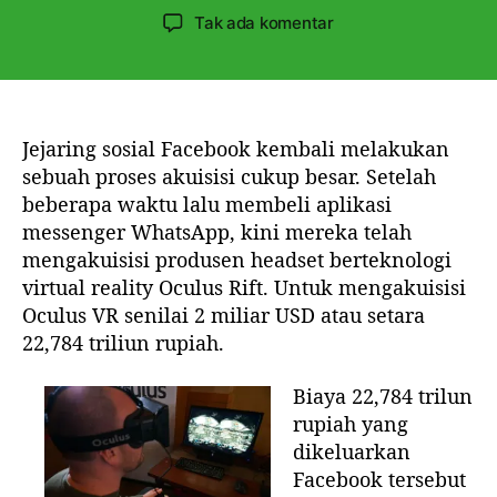
a
e
a
p
Tak ada komentar
s
n
n
a
a
u
g
d
n
l
g
a
i
a
B
s
l
e
Jejaring sosial Facebook kembali melakukan
a
a
l
sebuah proses akuisisi cukup besar. Setelah
r
r
i
beberapa waktu lalu membeli aplikasi
t
t
P
messenger WhatsApp, kini mereka telah
i
i
r
mengakuisisi produsen headset berteknologi
k
k
o
e
e
virtual reality Oculus Rift. Untuk mengakuisisi
d
l
l
Oculus VR senilai 2 miliar USD atau setara
u
s
22,784 triliun rupiah.
e
n
Biaya 22,784 trilun
H
rupiah yang
e
dikeluarkan
a
Facebook tersebut
d