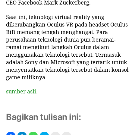
l
CEO Facebook Mark Zuckerberg.
u
s
Saat ini, teknologi virtual reality yang
R
dikembangkan Oculus VR pada headset Oculus
i
Rift memang tengah menghangat. Para
f
perusahaan teknologi dunia pun beramai-
t
ramai mengikuti langkah Oculus dalam
,
menggunakan teknologi tersebut. Termasuk
F
a
adalah Sony dan Microsoft yang tertarik untuk
c
menyematkan teknologi tersebut dalam konsol
e
game miliknya.
b
o
sumber asli.
o
k
G
e
Bagikan tulisan ini:
l
o
n