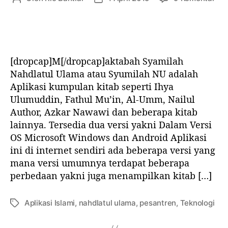
h
a
e
a
d
d
n
n
l
a
u
g
a
D
l
g
t
o
i
a
[dropcap]M[/dropcap]aktabah Syamilah
u
w
s
l
Nahdlatul Ulama atau Syumilah NU adalah
l
n
a
a
Aplikasi kumpulan kitab seperti Ihya
U
l
r
r
l
Ulumuddin, Fathul Mu’in, Al-Umm, Nailul
o
t
t
a
a
Author, Azkar Nawawi dan beberapa kitab
i
i
m
d
k
k
lainnya. Tersedia dua versi yakni Dalam Versi
a
A
e
e
OS Microsoft Windows dan Android Aplikasi
k
p
l
l
ini di internet sendiri ada beberapa versi yang
e
l
mana versi umumnya terdapat beberapa
3
i
perbedaan yakni juga menampilkan kitab […]
3
k
a
s
Aplikasi Islami
,
nahdlatul ulama
,
pesantren
,
Teknologi
T
i
a
K
g