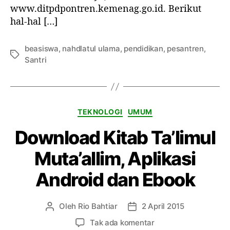
s
www.ditpdpontren.kemenag.go.id. Berikut
f
i
hal-hal […]
K
s
i
w
t
beasiswa
,
nahdlatul ulama
,
pendidikan
,
pesantren
,
a
T
a
Santri
S
a
b
a
g
A
n
l
t
-
r
K
H
TEKNOLOGI
UMUM
i
a
i
B
Download Kitab Ta’limul
t
k
e
e
a
Muta’allim, Aplikasi
r
g
m
p
o
Android dan Ebook
r
r
e
i
s
Oleh
Rio Bahtiar
2 April 2015
P
T
t
e
a
a
p
Tak ada komentar
n
n