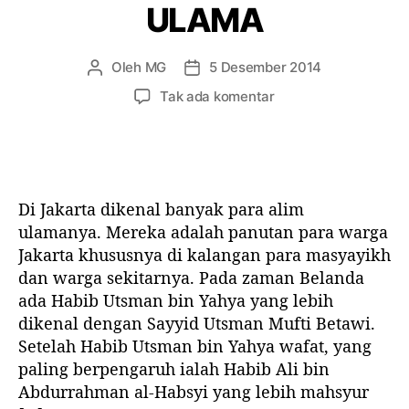
n
ULAMA
g
k
Oleh
MG
5 Desember 2014
a
P
T
l
e
a
p
Tak ada komentar
a
n
n
a
n
u
g
d
,
l
g
a
G
i
a
J
u
s
l
A
Di Jakarta dikenal banyak para alim
r
a
a
N
u
r
r
ulamanya. Mereka adalah panutan para warga
G
d
t
t
Jakarta khususnya di kalangan para masyayikh
A
a
i
i
dan warga sekitarnya. Pada zaman Belanda
N
r
k
k
S
ada Habib Utsman bin Yahya yang lebih
i
e
e
A
dikenal dengan Sayyid Utsman Mufti Betawi.
K
l
l
M
Setelah Habib Utsman bin Yahya wafat, yang
y
P
paling berpengaruh ialah Habib Ali bin
a
A
i
Abdurrahman al-Habsyi yang lebih mahsyur
I
S