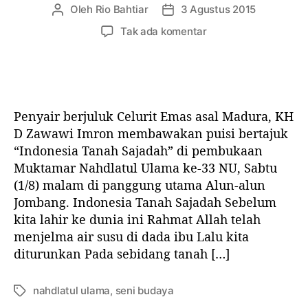
a
Oleh
Rio Bahtiar
3 Agustus 2015
P
T
s
e
a
p
Tak ada komentar
a
n
n
a
n
u
g
d
l
g
a
i
a
M
s
l
u
Penyair berjuluk Celurit Emas asal Madura, KH
a
a
k
r
r
D Zawawi Imron membawakan puisi bertajuk
t
t
t
“Indonesia Tanah Sajadah” di pembukaan
a
i
i
Muktamar Nahdlatul Ulama ke-33 NU, Sabtu
m
k
k
a
(1/8) malam di panggung utama Alun-alun
e
e
r
Jombang. Indonesia Tanah Sajadah Sebelum
l
l
N
kita lahir ke dunia ini Rahmat Allah telah
a
menjelma air susu di dada ibu Lalu kita
h
diturunkan Pada sebidang tanah […]
d
l
a
nahdlatul ulama
,
seni budaya
T
t
a