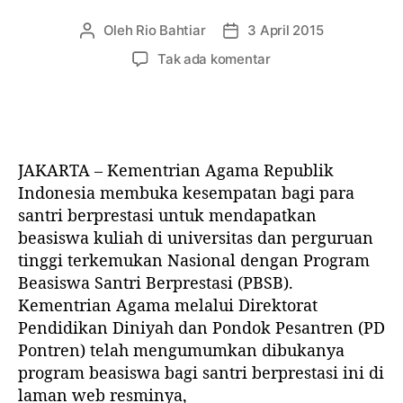
i
l
a
Oleh
Rio Bahtiar
3 April 2015
P
T
h
e
a
p
Tak ada komentar
a
n
n
a
s
u
g
d
-
l
g
a
S
i
a
P
a
s
l
e
k
JAKARTA – Kementrian Agama Republik
a
a
n
a
r
r
Indonesia membuka kesempatan bagi para
d
n
t
t
santri berprestasi untuk mendapatkan
a
d
i
i
beasiswa kuliah di universitas dan perguruan
f
a
k
k
t
tinggi terkemukan Nasional dengan Program
r
e
e
a
Beasiswa Santri Berprestasi (PBSB).
i
l
l
r
M
Kementrian Agama melalui Direktorat
a
u
Pendidikan Diniyah dan Pondok Pesantren (PD
n
a
Pontren) telah mengumumkan dibukanya
B
l
program beasiswa bagi santri berprestasi ini di
e
l
laman web resminya,
a
i