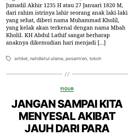
N
i
i
Jumadil Akhir 1235 H atau 27 Januari 1820 M,
a
a
k
k
f
dari rahim istrinya lahir seorang anak laki-laki
h
e
e
i
yang sehat, diberi nama Muhammad Kholil,
d
l
l
S
l
yang kelak akan terkenal dengan nama Mbah
y
a
Kholil. KH Abdul Lathif sangat berharap
a
t
anaknya dikemudian hari menjadi […]
i
u
c
l
h
artikel
,
nahdlatul ulama
,
pesantren
,
tokoh
T
U
o
a
l
n
g
a
a
m
K
a
K
FIGUR
h
a
o
JANGAN SAMPAI KITA
t
l
e
i
MENYESAL AKIBAT
g
l
o
B
JAUH DARI PARA
r
a
i