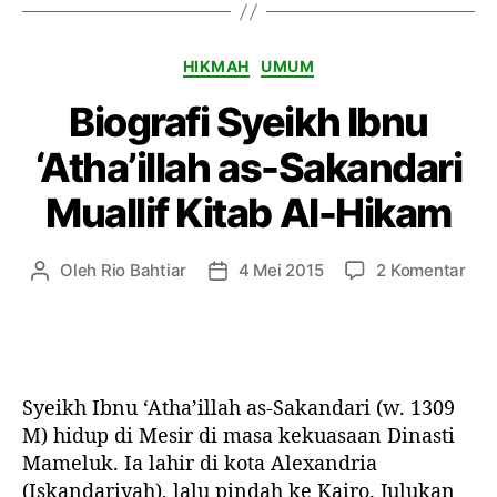
g
U
a
l
m
K
HIKMAH
UMUM
a
s
a
m
u
Biografi Syeikh Ibnu
t
a
l
e
,
A
‘Atha’illah as-Sakandari
g
M
r
o
o
i
Muallif Kitab Al-Hikam
r
m
f
i
e
i
n
n
p
Oleh
Rio Bahtiar
4 Mei 2015
2 Komentar
P
T
t
S
a
e
a
u
i
d
n
n
m
t
a
u
g
I
u
B
l
g
n
b
i
i
a
Syeikh Ibnu ‘Atha’illah as-Sakandari (w. 1309
d
o
o
s
l
M) hidup di Mesir di masa kekuasaan Dinasti
a
n
g
a
a
h
Mameluk. Ia lahir di kota Alexandria
d
r
r
r
K
(Iskandariyah), lalu pindah ke Kairo. Julukan
o
a
t
t