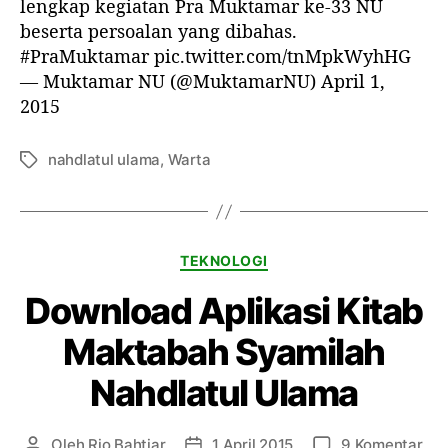
K
lengkap kegiatan Pra Muktamar ke-33 NU
s
e
e
e
beserta persoalan yang dibahas.
i
l
l
g
#PraMuktamar pic.twitter.com/tnMpkWyhHG
A
i
n
— Muktamar NU (@MuktamarNU) April 1,
a
d
2015
t
r
a
o
n
nahdlatul ulama
,
Warta
T
i
P
a
d
r
g
d
a
a
M
n
K
TEKNOLOGI
u
E
a
k
Download Aplikasi Kitab
b
t
t
o
e
a
Maktabah Syamilah
o
g
m
k
o
a
Nahdlatul Ulama
r
r
i
N
a
p
Oleh
Rio Bahtiar
1 April 2015
9 Komentar
P
T