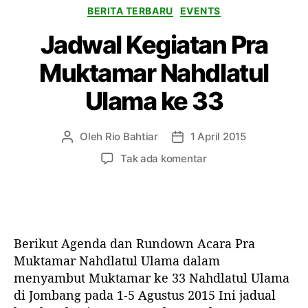
K
BERITA TERBARU
EVENTS
m
a
u
Jadwal Kegiatan Pra
t
l
e
M
Muktamar Nahdlatul
g
u
o
t
Ulama ke 33
r
a
i
’
a
Oleh
Rio Bahtiar
1 April 2015
P
T
l
e
a
p
Tak ada komentar
l
n
n
a
i
u
g
d
m
l
g
a
,
i
a
J
A
s
l
a
p
Berikut Agenda dan Rundown Acara Pra
a
a
d
l
r
r
Muktamar Nahdlatul Ulama dalam
w
i
t
t
menyambut Muktamar ke 33 Nahdlatul Ulama
a
k
i
i
di Jombang pada 1-5 Agustus 2015 Ini jadual
l
a
k
k