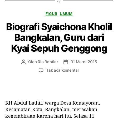
i
t
K
FIGUR
UMUM
a
a
b
Biografi Syaichona Kholil
t
M
e
a
Bangkalan, Guru dari
g
k
o
t
Kyai Sepuh Genggong
r
a
i
b
a
Oleh
Rio Bahtiar
31 Maret 2015
P
T
h
e
a
p
Tak ada komentar
S
n
n
a
y
u
g
d
a
l
g
a
m
i
a
B
i
s
l
i
l
KH Abdul Lathif, warga Desa Kemayoran,
a
a
o
a
r
r
Kecamatan Kota, Bangkalan, merasakan
g
h
t
t
kegembiraan karena hari itu, Selasa 11
r