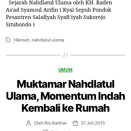
Sejarah Nahdlatul Ulama oleh KH. Raden
a
a
a
d
n
r
r
As’ad Syamsul Arifin ( Kyai Sepuh Pondok
e
a
t
t
Pesantren Salafiyah Syafi’iyah Sukorejo
o
h
i
i
Situbondo )
:
S
k
k
S
a
e
e
e
Hikmah
,
nahdlatul ulama
T
j
l
l
j
a
a
a
g
d
r
a
a
h
K
h
UMUM
a
N
Muktamar Nahdlatul
t
a
e
h
Ulama, Momentum Indah
g
d
o
l
Kembali ke Rumah
r
a
i
t
u
Oleh
Rio Bahtiar
31 Juli 2015
P
T
l
e
a