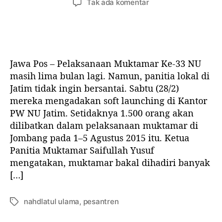
p
Tak ada komentar
U
n
n
a
l
u
g
d
a
l
g
a
m
i
a
M
a
s
l
u
o
Jawa Pos – Pelaksanaan Muktamar Ke-33 NU
a
a
k
l
r
r
masih lima bulan lagi. Namun, panitia lokal di
t
e
t
t
Jatim tidak ingin bersantai. Sabtu (28/2)
a
h
i
i
mereka mengadakan soft launching di Kantor
m
K
k
k
a
PW NU Jatim. Setidaknya 1.500 orang akan
H
e
e
r
.
dilibatkan dalam pelaksanaan muktamar di
l
l
N
R
Jombang pada 1–5 Agustus 2015 itu. Ketua
a
.
Panitia Muktamar Saifullah Yusuf
h
A
mengatakan, muktamar bakal dihadiri banyak
d
s
[…]
l
’
a
a
t
d
nahdlatul ulama
,
pesantren
T
u
S
a
l
y