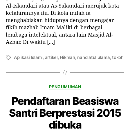
e
f
Al-Iskandari atau As-Sakandari merujuk kota
i
i
m
i
k
k
kelahirannya itu. Di kota inilah ia
b
S
e
e
menghabiskan hidupnya dengan mengajar
a
y
l
l
fikih mazhab Imam Maliki di berbagai
l
e
lembaga intelektual, antara lain Masjid Al-
i
i
Azhar. Di waktu […]
k
k
e
h
R
I
Aplikasi Islami
,
artikel
,
Hikmah
,
nahdlatul ulama
,
tokoh
T
u
b
a
m
n
g
a
u
h
‘
K
PENGUMUMAN
A
a
t
Pendaftaran Beasiswa
t
h
e
a
Santri Berprestasi 2015
g
’
o
i
dibuka
r
l