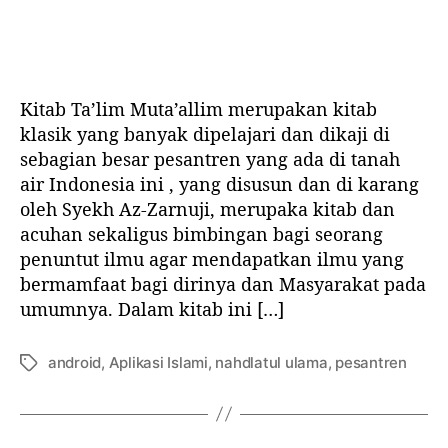
s
a
u
g
i
d
l
g
2
a
i
a
0
D
s
l
1
o
Kitab Ta’lim Muta’allim merupakan kitab
a
a
5
w
r
r
klasik yang banyak dipelajari dan dikaji di
d
n
t
t
sebagian besar pesantren yang ada di tanah
i
l
i
i
b
air Indonesia ini , yang disusun dan di karang
o
k
k
u
a
oleh Syekh Az-Zarnuji, merupaka kitab dan
e
e
k
d
acuhan sekaligus bimbingan bagi seorang
l
l
a
K
penuntut ilmu agar mendapatkan ilmu yang
i
bermamfaat bagi dirinya dan Masyarakat pada
t
umumnya. Dalam kitab ini […]
a
b
T
android
,
Aplikasi Islami
,
nahdlatul ulama
,
pesantren
T
a
a
’
g
l
i