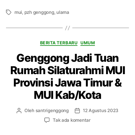
l
J
mui
,
pzh genggong
,
ulama
T
e
a
l
g
a
s
K
BERITA TERBARU
UMUM
k
a
a
Genggong Jadi Tuan
t
n
e
P
Rumah Silaturahmi MUI
g
e
o
n
Provinsi Jawa Timur &
r
t
i
i
MUI Kab/Kota
n
g
n
Oleh
santrigenggong
12 Agustus 2023
P
T
y
e
a
p
Tak ada komentar
a
n
n
a
M
u
g
d