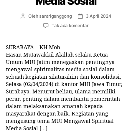
Media Sosial
a
s
a
Oleh
santrigenggong
3 April 2024
P
T
n
e
a
p
Tak ada komentar
n
n
a
u
g
d
l
g
a
SURABAYA – KH Moh
i
a
K
Hasan Mutawakkil Alallah selaku Ketua
s
l
i
Umum MUI Jatim menegaskan pentingnya
a
a
a
r
r
mengawal spiritualitas media sosial dalam
i
t
t
sebuah kegiatan silaturahim dan konsolidasi,
M
i
i
Selasa (02/04/2024) di kantor MUI Jawa Timur,
u
k
k
t
Surabaya. Menurut beliau, ulama memiliki
e
e
a
peran penting dalam membantu pemerintah
l
l
w
dalam melaksanakan amanah kepada
a
masyarakat dengan baik. Kegiatan yang
k
mengusung tema MUI Mengawal Spiritual
k
Media Sosial […]
i