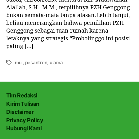
a
d
Alallah, S.H., M.M., terpilihnya PZH Genggong
h
i
bukan semata-mata tanpa alasan.Lebih lanjut,
S
a
beliau menerangkan bahwa pemilihan PZH
i
S
Genggong sebagai tuan rumah karena
l
o
a
letaknya yang strategis.“Probolinggo ini posisi
s
t
paling […]
i
u
a
r
l
mui
,
pesantren
,
ulama
T
a
a
h
g
m
i
M
Tim Redaksi
U
Kirim Tulisan
I
P
Disclaimer
r
Privacy Policy
o
Hubungi Kami
v
i