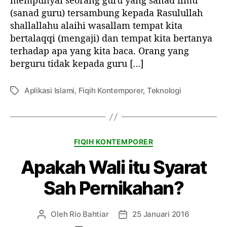
mempunyai seorang guru yang sanad ilmu
e
e
a
(sanad guru) tersambung kepada Rasulullah
l
l
g
shallallahu alaihi wasallam tempat kita
a
bertalaqqi (mengaji) dan tempat kita bertanya
m
terhadap apa yang kita baca. Orang yang
a
berguru tidak kepada guru […]
m
e
l
Aplikasi Islami
,
Fiqih Kontemporer
,
Teknologi
T
a
a
l
g
u
i
K
FIQIH KONTEMPORER
i
a
n
Apakah Wali itu Syarat
t
t
e
e
Sah Pernikahan?
g
r
o
n
r
e
Oleh
Rio Bahtiar
25 Januari 2016
P
T
i
t
e
a