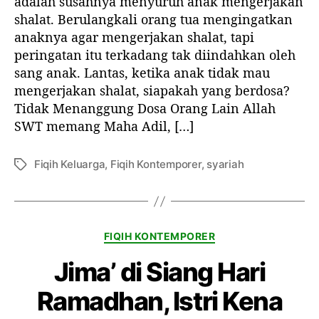
adalah susahnya menyuruh anak mengerjakan
k
i
i
shalat. Berulangkali orang tua mengingatkan
e
k
k
c
anaknya agar mengerjakan shalat, tapi
e
e
i
peringatan itu terkadang tak diindahkan oleh
l
l
l
sang anak. Lantas, ketika anak tidak mau
t
mengerjakan shalat, siapakah yang berdosa?
i
Tidak Menanggung Dosa Orang Lain Allah
d
SWT memang Maha Adil, […]
a
k
m
Fiqih Keluarga
,
Fiqih Kontemporer
,
syariah
T
a
a
u
g
s
h
K
FIQIH KONTEMPORER
o
a
l
Jima’ di Siang Hari
t
a
e
t
Ramadhan, Istri Kena
g
?
o
S