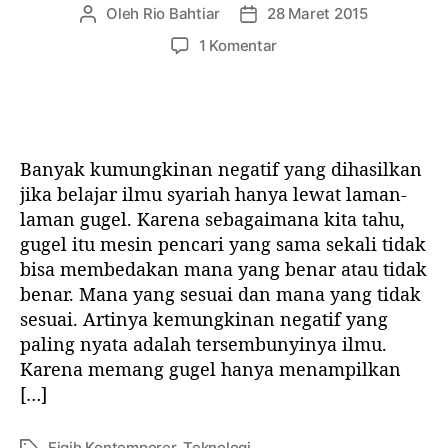
a
r
Oleh
Rio Bahtiar
28 Maret 2015
P
T
i
m
i
e
a
p
1 Komentar
n
m
n
n
a
y
a
u
g
d
a
d
l
g
a
i
i
a
B
P
s
l
e
T
Banyak kumungkinan negatif yang dihasilkan
a
a
r
N
r
r
jika belajar ilmu syariah hanya lewat laman-
g
T
t
t
laman gugel. Karena sebagaimana kita tahu,
u
e
i
i
gugel itu mesin pencari yang sama sekali tidak
r
r
k
k
u
bisa membedakan mana yang benar atau tidak
n
e
e
k
benar. Mana yang sesuai dan mana yang tidak
a
l
l
e
sesuai. Artinya kemungkinan negatif yang
m
p
a
paling nyata adalah tersembunyinya ilmu.
a
B
Karena memang gugel hanya menampilkan
d
a
[…]
a
h
i
k
n
Fiqih Kontemporer
,
Teknologi