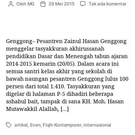
p
Oleh
MG
29 Mei 2015
Tak ada komentar
P
T
a
a
e
a
K
d
n
n
a
a
u
g
f
T
l
g
f
a
i
a
a
Genggong– Pesantren Zainul Hasan Genggong
s
s
l
r
menggelar tasyakkuran akhirussanah
y
a
a
a
pendidikan Dasar dan Menengah tahun ajaran
a
r
r
t
2014-2015 kemarin (20/05). Dalam acara ini
k
t
t
J
k
semua santri kelas akhir yang sekolah di
i
i
u
u
k
k
g
bawah naungan pesantren Genggong lulus 100
r
e
e
a
persen dari total 1.410. Tasyakkuran yang
a
l
l
?
digelar di halaman P-5 dihadiri beberapa
n
ashabul bait, tampak di sana KH. Moh. Hasan
A
Mutawakkil Alallah, […]
k
h
i
artikel
,
Even
,
Fiqih Kontemporer
,
internasional
T
r
a