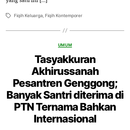
H
a
r
Fiqih Keluarga
,
Fiqih Kontemporer
T
i
a
R
g
a
m
K
UMUM
a
a
d
Tasyakkuran
t
h
e
a
Akhirussanah
g
n
o
,
Pesantren Genggong;
r
I
i
s
Banyak Santri diterima di
t
r
PTN Ternama Bahkan
i
Internasional
K
e
n