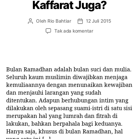
Kaffarat Juga?
r
i
i
a
p
Oleh
Rio Bahtiar
12 Juli 2015
P
T
a
e
a
p
Tak ada komentar
y
n
n
a
a
u
g
d
n
l
g
a
g
i
a
J
b
s
l
i
e
Bulan Ramadhan adalah bulan suci dan mulia.
a
a
m
r
r
r
Seluruh kaum muslimin diwajibkan menjaga
a
d
t
t
kemuliaannya dengan menunaikan kewajiban
’
o
i
i
dan menjauhi larangan yang sudah
d
s
k
k
i
ditentukan. Adapun berhubungan intim yang
a
e
e
S
dilakukan oleh sepasang suami-istri di satu sisi
?
l
l
i
merupakan hal yang lumrah dan fitrah di
a
lakukan, bahkan berpahala bagi keduanya.
n
Hanya saja, khusus di bulan Ramadhan, hal
g
yang satu ini […]