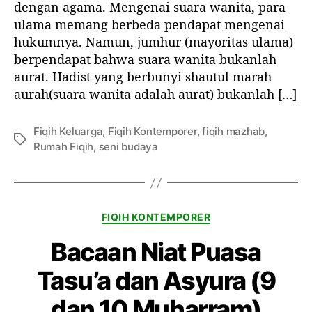
dengan agama. Mengenai suara wanita, para
T
ulama memang berbeda pendapat mengenai
e
hukumnya. Namun, jumhur (mayoritas ulama)
r
berpendapat bahwa suara wanita bukanlah
m
a
aurat. Hadist yang berbunyi shautul marah
s
aurah(suara wanita adalah aurat) bukanlah […]
u
k
Fiqih Keluarga
,
Fiqih Kontemporer
,
fiqih mazhab
,
A
T
Rumah Fiqih
,
seni budaya
u
a
r
g
a
t
?
K
FIQIH KONTEMPORER
a
Bacaan Niat Puasa
t
e
Tasu’a dan Asyura (9
g
o
dan 10 Muharram)
r