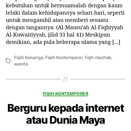
k
k
n
kebutuhan untuk bermuamalah dengan kaum
o
e
e
A
n
lelaki dalam kehidupannya sehari-hari, seperti
l
l
u
g
untuk mengambil atau memberi sesuatu
r
;
dengan tangannya. (Al-Mausu’ah Al-Fiqhiyyah
a
B
Al-Kuwaitiyyah, jilid 33 hal 41) Meskipun
t
a
demikian, ada pula beberapa ulama yang […]
W
n
a
y
n
a
Fiqih Keluarga
,
Fiqih Kontemporer
,
fiqih mazhab
,
T
i
k
wanita
a
t
S
g
a
a
B
n
a
t
K
FIQIH KONTEMPORER
g
r
a
i
i
Berguru kepada internet
t
M
d
e
a
i
atau Dunia Maya
g
h
t
o
r
e
r