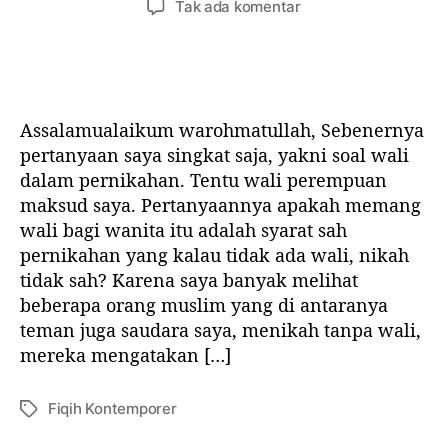
p
Tak ada komentar
a
n
n
a
t
u
g
d
a
l
g
a
u
i
a
A
b
s
l
p
u
Assalamualaikum warohmatullah, Sebenernya
a
a
a
k
r
r
pertanyaan saya singkat saja, yakni soal wali
k
u
t
t
dalam pernikahan. Tentu wali perempuan
a
?
i
i
maksud saya. Pertanyaannya apakah memang
h
k
k
W
wali bagi wanita itu adalah syarat sah
e
e
a
pernikahan yang kalau tidak ada wali, nikah
l
l
l
tidak sah? Karena saya banyak melihat
i
beberapa orang muslim yang di antaranya
i
teman juga saudara saya, menikah tanpa wali,
t
mereka mengatakan […]
u
S
y
Fiqih Kontemporer
T
a
a
r