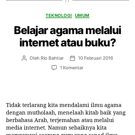
e
s
K
a
TEKNOLOGI
UMUM
a
n
Belajar agama melalui
t
t
e
r
internet atau buku?
g
e
o
n
r
Oleh
Rio Bahtiar
10 Februari 2016
P
T
i
e
a
p
1 Komentar
n
n
a
u
g
d
l
g
a
i
a
B
s
l
e
Tidak terlarang kita mendalami ilmu agama
a
a
l
r
r
dengan mutholaah, menelaah kitab baik yang
a
t
t
berbahasa Arab, terjemahan atau melalui
j
i
i
media internet. Namun sebaiknya kita
a
k
k
r