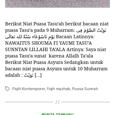
s
a
T
a
Berikut Niat Puasa Tasu’ah berikut bacaan niat
s
u
puasa Tasu’a pada 9 Muharram: نَوَيْتُ الصَّوْمَ فِى
’
يَوْمِ تَاسُوْعَاء سُنّةً لله تَعالَى Bacaan Latinnya:
a
NAWAITUS SHOUMA FI YAUMI TASU’A
d
SUNNTAN LILLAHI TA’ALA Artinya: Saya niat
a
puasa Tasu’a sunat karena Allalh Ta’ala
n
Berikut Niat Puasa Asyura Sedangkan untuk
A
bacaan niat puasa Asyura untuk 10 Muharram
s
adalah : نَوَيْتُ […]
y
u
r
Fiqih Kontemporer
,
fiqih mazhab
,
Puasa Sunnah
T
a
a
(
g
9
d
K
a
BERITA TERBARU