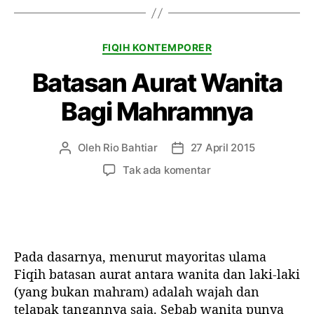
u
g
s
s
K
FIQIH KONTEMPORER
a
a
n
Batasan Aurat Wanita
t
a
e
h
Bagi Mahramnya
g
P
o
e
r
s
Oleh
Rio Bahtiar
27 April 2015
P
T
i
a
e
a
p
Tak ada komentar
n
n
n
a
t
u
g
d
r
l
g
a
e
i
a
B
n
s
l
a
G
Pada dasarnya, menurut mayoritas ulama
a
a
t
e
r
r
Fiqih batasan aurat antara wanita dan laki-laki
a
n
t
t
(yang bukan mahram) adalah wajah dan
s
g
i
i
telapak tangannya saja. Sebab wanita punya
a
g