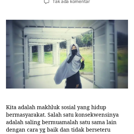
a
p
Tak ada komentar
n
n
s
a
u
g
a
d
l
g
n
a
i
a
A
s
l
p
a
a
a
r
r
k
t
t
a
i
i
h
k
k
S
e
e
u
l
l
a
r
a
W
Kita adalah makhluk sosial yang hidup
a
n
bermasyarakat. Salah satu konsekwensinya
i
adalah saling bermuamalah satu sama lain
t
dengan cara yg baik dan tidak berseteru
a