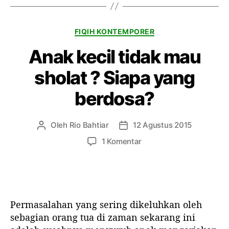
g
a
t
K
FIQIH KONTEMPORER
S
a
a
Anak kecil tidak mau
t
h
e
P
sholat ? Siapa yang
g
e
o
r
berdosa?
r
n
i
i
k
Oleh
Rio Bahtiar
12 Agustus 2015
P
T
a
e
a
p
1 Komentar
h
n
n
a
a
u
g
d
n
l
g
a
?
i
a
A
s
l
n
Permasalahan yang sering dikeluhkan oleh
a
a
a
r
r
sebagian orang tua di zaman sekarang ini
k
t
t