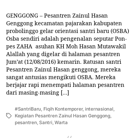
u
W
GENGGONG – Pesantren Zainul Hasan
a
Genggong kecamatan pajarakan kabupaten
j
probolinggo gelar orientasi santri baru (OSBA)
i
b
Osba sendiri adalah pengenalan seputar Pon-
K
pes ZAHA asuhan KH Moh Hasan Mutawakil
e
Alallah yang digelar di halaman pesantren
n
Jum’at (12/08/2016) kemarin. Ratusan santri
a
Pesantren Zainul Hasan genggong, mereka
l
sangat antusias mengikuti OSBA. Mereka
P
berjajar rapi menempati halaman pesantren
e
n
dari masing-masing […]
g
a
#SantriBaru
,
Fiqih Kontemporer
,
internasional
,
s
Kegiatan Pesantren Zainul Hasan Genggong
,
T
u
pesantren
,
Santri
,
Warta
a
h
g
P