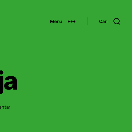
Menu
Cari
ja
p
entar
a
d
a