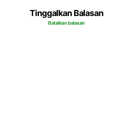
a
n
Tinggalkan Balasan
L
a
Batalkan balasan
u
t