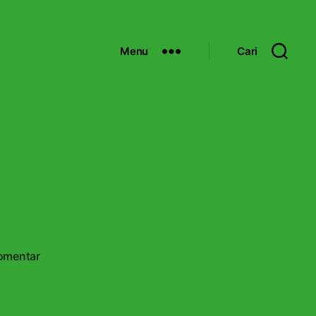
Menu
Cari
1
p
omentar
a
d
a