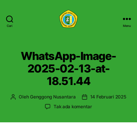
Cari
Menu
P
e
s
a
WhatsApp-Image-
n
t
2025-02-13-at-
r
18.51.44
e
n
Z
Oleh
Genggong Nusantara
14 Februari 2025
P
T
a
e
a
i
p
Tak ada komentar
n
n
n
a
u
g
u
d
l
g
l
a
i
a
H
W