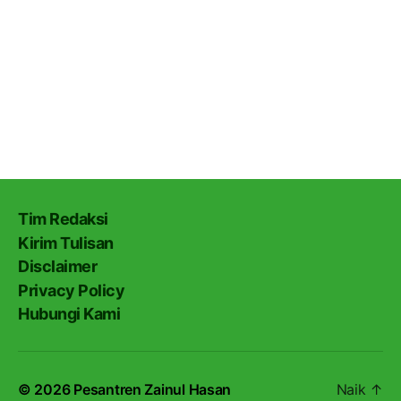
Tim Redaksi
Kirim Tulisan
Disclaimer
Privacy Policy
Hubungi Kami
© 2026
Pesantren Zainul Hasan
Naik
↑