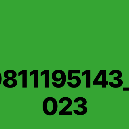
811195143
023