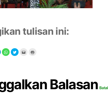
ikan tulisan ini:
ggalkan Balasan
Bata