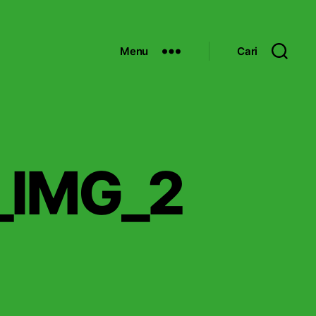
Menu
Cari
_IMG_2