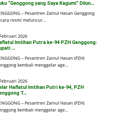
uku “Genggong yang Saya Kagumi” Dilun…
ENGGONG – Pesantren Zainul Hasan Genggong
ecara resmi meluncur…
Februari 2026
aflatul Imtihan Putra ke-94 PZH Genggong:
upati …
ENGGONG – Pesantren Zainul Hasan (PZH)
enggong kembali menggelar age…
Februari 2026
elar Haflatul Imtihan Putri ke-94, PZH
enggong T…
ENGGONG – Pesantren Zainul Hasan (PZH)
enggong kembali menggelar age…