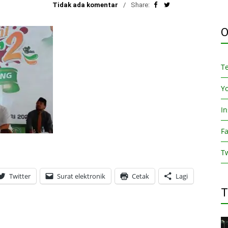
Tidak ada komentar
Share:
O
T
Y
I
F
Tw
Twitter
Surat elektronik
Cetak
Lagi
T