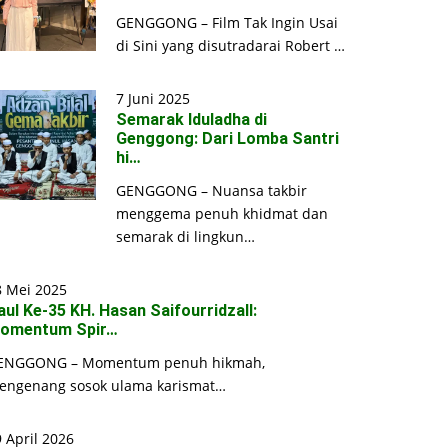
GENGGONG – Film Tak Ingin Usai
di Sini yang disutradarai Robert …
7 Juni 2025
Semarak Iduladha di
Genggong: Dari Lomba Santri
hi…
GENGGONG – Nuansa takbir
menggema penuh khidmat dan
semarak di lingkun…
8 Mei 2025
aul Ke-35 KH. Hasan Saifourridzall:
omentum Spir…
ENGGONG – Momentum penuh hikmah,
engenang sosok ulama karismat…
 April 2026