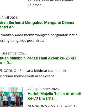
khidmat …
 April 2026
ukan Berhenti Mengabdi: Mengurai Dilema
antri An…
ernahkah Anda membayangkan pergulatan batin
eorang pengurus pesantre…
1 Desember 2025
ibuan Muhibbin Padati Haul Akbar ke-25 KH.
oh. D…
ENGGONG – Suasana khidmat dan penuh
erinduan menyelimuti area Pesant…
22 September 2025
Harlah Majelis Ta’lim Al-Ahadi
Ke-73 Diwarna…
GENGGONG – Majelis Ta’lim Al-