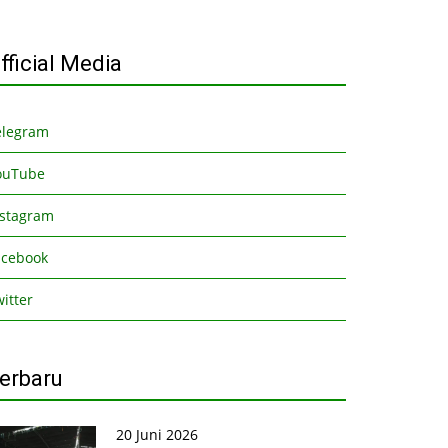
fficial Media
elegram
ouTube
nstagram
acebook
itter
erbaru
20 Juni 2026