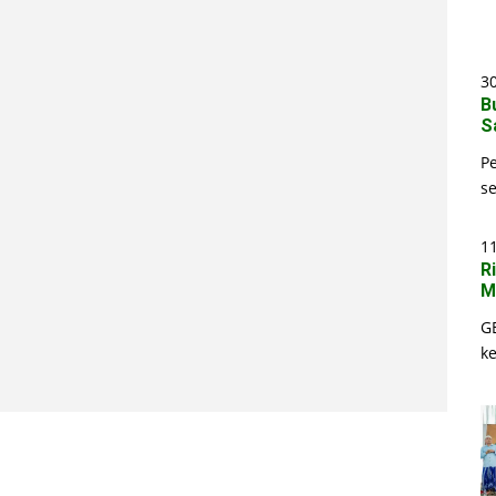
30
B
S
P
s
1
R
M
G
k