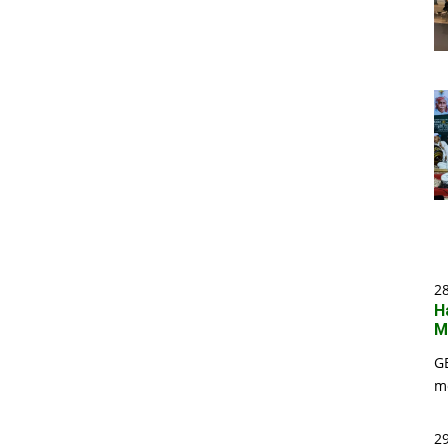
2
H
M
G
m
29