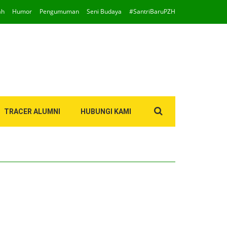
ah
Humor
Pengumuman
Seni Budaya
#SantriBaruPZH
Search
TRACER ALUMNI
HUBUNGI KAMI
for: