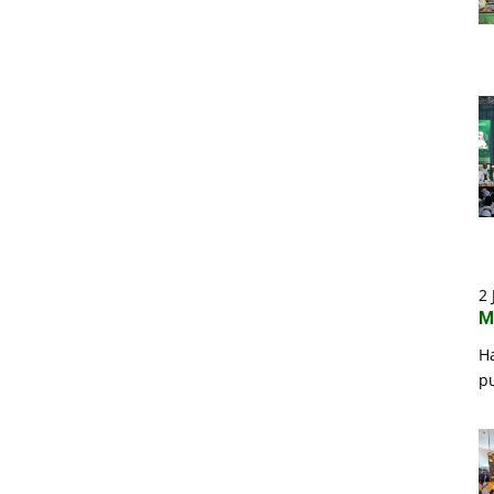
2 
M
H
p