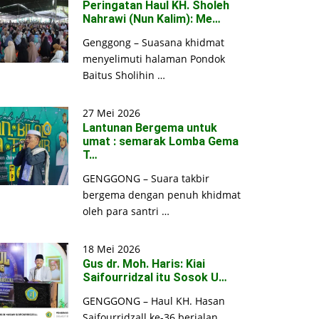
Peringatan Haul KH. Sholeh
Nahrawi (Nun Kalim): Me…
Genggong – Suasana khidmat
menyelimuti halaman Pondok
Baitus Sholihin …
27 Mei 2026
Lantunan Bergema untuk
umat : semarak Lomba Gema
T…
GENGGONG – Suara takbir
bergema dengan penuh khidmat
oleh para santri …
18 Mei 2026
Gus dr. Moh. Haris: Kiai
Saifourridzal itu Sosok U…
GENGGONG – Haul KH. Hasan
Saifourridzall ke-36 berjalan