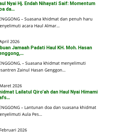
aul Nyai Hj. Endah Nihayati Saif: Momentum
oa da…
ENGGONG – Suasana khidmat dan penuh haru
enyelimuti acara Haul Almar…
April 2026
ibuan Jamaah Padati Haul KH. Moh. Hasan
enggong,…
ENGGONG, – Suasana khidmat menyelimuti
esantren Zainul Hasan Genggon…
 Maret 2026
hidmat Lailatul Qiro’ah dan Haul Nyai Himami
afs…
ENGGONG – Lantunan doa dan suasana khidmat
enyelimuti Aula Pes…
Februari 2026