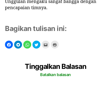
Unggulan mengaku sangat bangga dengan
a
pencapaian timnya.
m
a
p
a
Bagikan tulisan ini:
r
a
a
s
a
t
i
Tinggalkan Balasan
d
Batalkan balasan
z
S
M
A
U
n
g