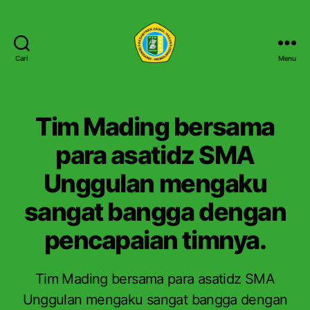
Cari
Menu
P
e
s
a
Tim Mading bersama
n
t
para asatidz SMA
r
Unggulan mengaku
e
n
sangat bangga dengan
Z
a
pencapaian timnya.
i
n
u
Tim Mading bersama para asatidz SMA
l
H
Unggulan mengaku sangat bangga dengan